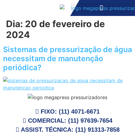
Dia:
20 de fevereiro de
SOB MEDIDA
2024
Sistemas de pressurização de água
necessitam de manutenção
periódica?
Os sistemas de pressurização desempenham um papel
essencial em ambientes residenciais, comerciais e
industriais, pois asseguram um fluxo constante e
FIXO: (11) 4071-6671
adequado de água com uma boa pressão. No entanto,
COMERCIAL: (11) 97639-7654
muitas vezes, a manutenção adequada desses sistemas
ASSIST. TÉCNICA: (11) 91313-7858
é negligenciada, levando a problemas que podem