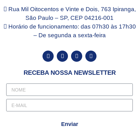
provocar desconforto e afetar as rotinas que envolvem
Rua Mil Oitocentos e Vinte e Dois, 763 Ipiranga,
o uso confortável da […]
São Paulo – SP, CEP 04216-001
Horário de funcionamento: das 07h30 às 17h30
– De segunda a sexta-feira
RECEBA NOSSA NEWSLETTER
Enviar