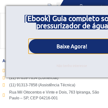
[Ebook] Guia completo s
SOB MEDIDA
Contato
pressurizador de água
Megapress Pressurizadores
>
Contato
Baixe Agora!
Aguardamos seu contato
Não tenho interesse
(11) 4071-6671
(11) 97639-7654 (Comercial)
(11) 91313-7858 (Assistência Técnica)
Rua Mil Oitocentos e Vinte e Dois, 763 Ipiranga, São
Paulo – SP, CEP 04216-001