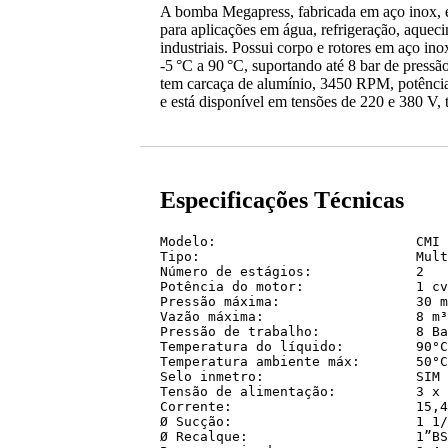
A bomba Megapress, fabricada em aço inox, é 
para aplicações em água, refrigeração, aqueci
industriais. Possui corpo e rotores em aço in
-5 °C a 90 °C, suportando até 8 bar de pressã
tem carcaça de alumínio, 3450 RPM, potência
e está disponível em tensões de 220 e 380 V, t
Especificações Técnicas
Modelo:				CMI 4-2T

Tipo:				Multiestágio

Número de estágios:		2

Potência do motor:		1 cv

Pressão máxima:			30 mca

Vazão máxima:			8 m³/hora

Pressão de trabalho:		8 Bar

Temperatura do líquido:		90°C

Temperatura ambiente máx:	50°C

Selo inmetro:			SIM

Tensão de alimentação:		3 x 220 V 60 Hz / 3 x 380 V 60 Hz 

Corrente:			15,4 A / 8,9 A

Ø Sucção:			1 1/4” BSP (conexão fêmea)

Ø Recalque:			1”BSP (conexão macho)
