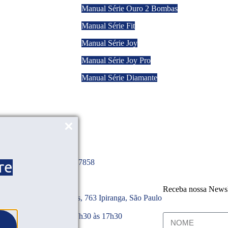
Manual Série Ouro 2 Bombas
Manual Série Fit
Manual Série Joy
Manual Série Joy Pro
Manual Série Diamante
1) 4071-6671
AL: (11) 97639-7654
 TÉCNICA: (11) 91313-7858
re
Receba nossa Newsl
itocentos e Vinte e Dois, 763 Ipiranga, São Paulo
P 04216-001
de funcionamento: das 07h30 às 17h30
nda a sexta-feira