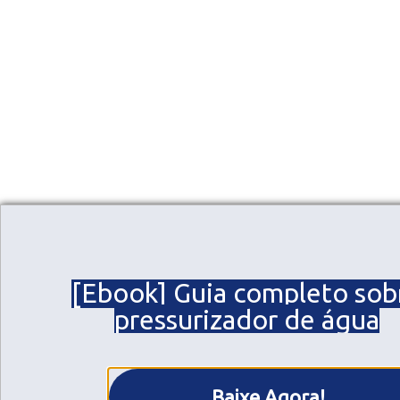
FIXO: (1
COMERCI
ASSIST.
[Ebook] Guia completo sob
pressurizador de água
Rua Mil O
– SP, CE
Horário 
Baixe Agora!
– De segu