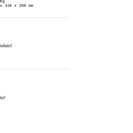
 (L x P x A):		140 x 326 x 200 mm
roduto!
to!