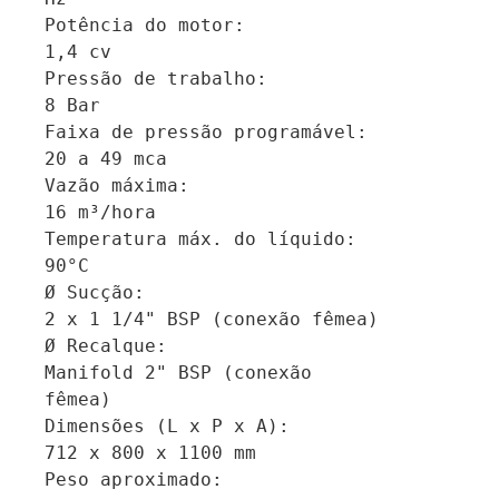
Potência do motor:		
1,4 cv

Pressão de trabalho:		
8 Bar

Faixa de pressão programável:	
20 a 49 mca

Vazão máxima:			
16 m³/hora

Temperatura máx. do líquido:	
90°C

Ø Sucção:			
2 x 1 1/4" BSP (conexão fêmea)

Ø Recalque:			
Manifold 2" BSP (conexão 
fêmea)

Dimensões (L x P x A):		
712 x 800 x 1100 mm

Peso aproximado:		