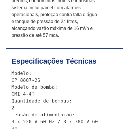
prédios, condomínios, hotéis e indústrias
sistema inclui painel com alarmes
operacionais, proteção contra falta d’água
e tanque de pressão de 24 litros,
alcançando vazão máxima de 16 m³/h e
pressão de até 57 mca.
Especificações Técnicas
Modelo:				
CP 8807-2S

Modelo da bomba:		
CMI 4-4T

Quantidade de bombas:		
2

Tensão de alimentação:		
3 x 220 V 60 Hz / 3 x 380 V 60 
Hz 
