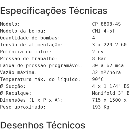
Especificações Técnicas
Modelo:				CP 8808-4S

Modelo da bomba:		CMI 4-5T

Quantidade de bombas:		4

Tensão de alimentação:		3 x 220 V 60 Hz / 3 x 380 V 60 Hz 

Potência do motor:		2 cv

Pressão de trabalho:		8 Bar

Faixa de pressão programável:	30 a 62 mca

Vazão máxima:			32 m³/hora

Temperatura máx. do líquido:	90°C

Ø Sucção:			4 x 1 1/4" BSP (conexão fêmea)

Ø Recalque:			Manifold 3" BSP (conexão macho)

Dimensões (L x P x A):		715 x 1500 x 1400 mm

Peso aproximado:		193 Kg	
Desenhos Técnicos