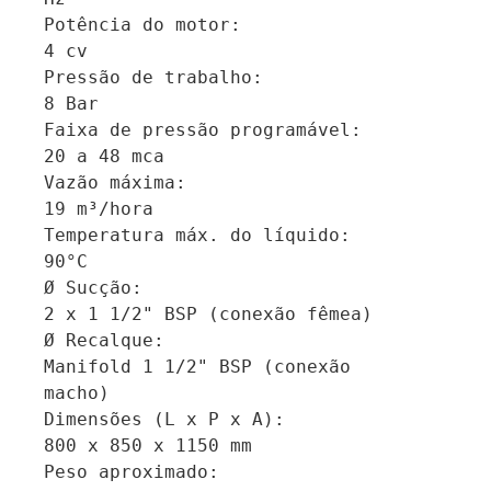
Potência do motor:		
4 cv

Pressão de trabalho:		
8 Bar

Faixa de pressão programável:	
20 a 48 mca

Vazão máxima:			
19 m³/hora

Temperatura máx. do líquido:	
90°C

Ø Sucção:			
2 x 1 1/2" BSP (conexão fêmea)

Ø Recalque:			
Manifold 1 1/2" BSP (conexão 
macho)

Dimensões (L x P x A):		
800 x 850 x 1150 mm

Peso aproximado:		