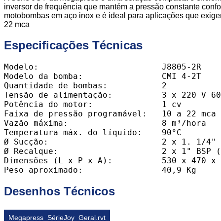
inversor de frequência que mantém a pressão constante con
motobombas em aço inox e é ideal para aplicações que exige
22 mca
Especificações Técnicas
Modelo:				J8805-2R

Modelo da bomba:		CMI 4-2T

Quantidade de bombas:		2

Tensão de alimentação:		3 x 220 V 60 Hz / 3 x 380 V 60 Hz 

Potência do motor:		1 cv

Faixa de pressão programável:	10 a 22 mca

Vazão máxima:			8 m³/hora

Temperatura máx. do líquido:	90°C

Ø Sucção:			2 x 1. 1/4" BSP (conexão fêmea)

Ø Recalque:			2 x 1" BSP (conexão fêmea)

Dimensões (L x P x A):		530 x 470 x 930 mm

Peso aproximado:		40,9 Kg
Desenhos Técnicos
Megapress_SérieJoy_Geral.rvt