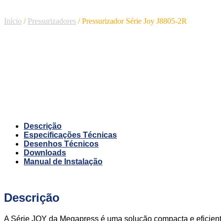
Início
/
Pressurizadores
/ Pressurizador Série Joy J8805-2R
Pressurizador Série J
Descrição
Especificações Técnicas
Desenhos Técnicos
Downloads
Manual de Instalação
Descrição
A Série JOY da Megapress é uma solução compacta e eficient