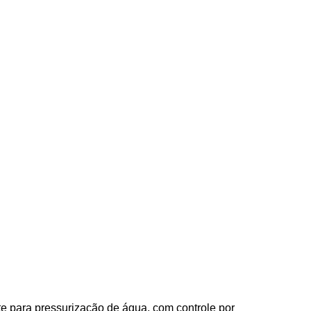
oy J8805-2R
e para pressurização de água, com controle por