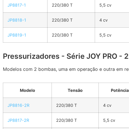
JP8817-1
220/380 T
5,5 cv
JP8818-1
220/380 T
4 cv
JP8819-1
220/380 T
5,5 cv
Pressurizadores - Série JOY PRO - 
Modelos com 2 bombas, uma em operação e outra em re
Modelo
Tensão
Potência
JP8816-2R
220/380 T
4 cv
JP8817-2R
220/380 T
5,5 cv