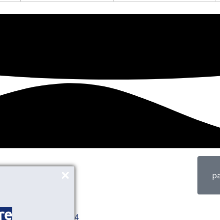
p
1) 4071-6671
re
AL: (11) 97639-7654