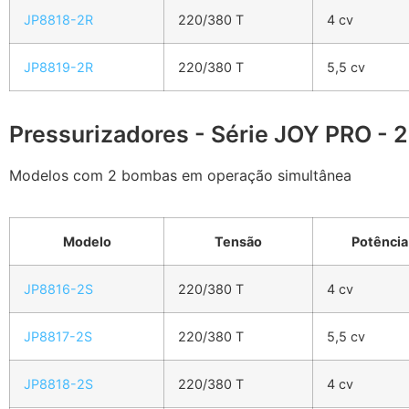
JP8818-2R
220/380 T
4 cv
JP8819-2R
220/380 T
5,5 cv
Pressurizadores - Série JOY PRO - 
Modelos com 2 bombas em operação simultânea
Modelo
Tensão
Potência
JP8816-2S
220/380 T
4 cv
JP8817-2S
220/380 T
5,5 cv
JP8818-2S
220/380 T
4 cv