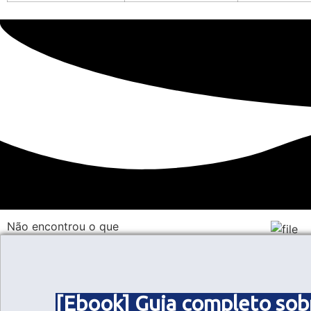
Não encontrou o que
Procurava?
FIXO: (1
[Ebook] Guia completo sob
COMERCI