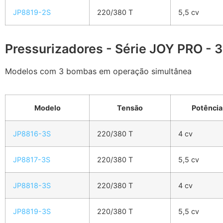
JP8819-2S
220/380 T
5,5 cv
Pressurizadores - Série JOY PRO - 
Modelos com 3 bombas em operação simultânea
Modelo
Tensão
Potência
JP8816-3S
220/380 T
4 cv
JP8817-3S
220/380 T
5,5 cv
JP8818-3S
220/380 T
4 cv
JP8819-3S
220/380 T
5,5 cv