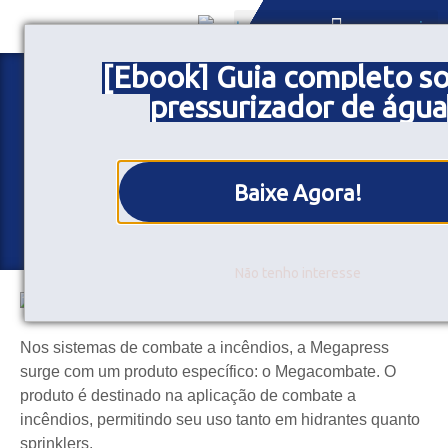
[Ebook] Guia completo s
Sistemas de combate à
SOB MEDIDA
pressurizador de água
incêndios Megapress
Postado em:
27/10/2020
Baixe Agora!
Compartilhe
Não tenho interesse
Nos sistemas de combate a incêndios, a Megapress
surge com um produto específico: o Megacombate. O
produto é destinado na aplicação de combate a
incêndios, permitindo seu uso tanto em hidrantes quanto
sprinklers.