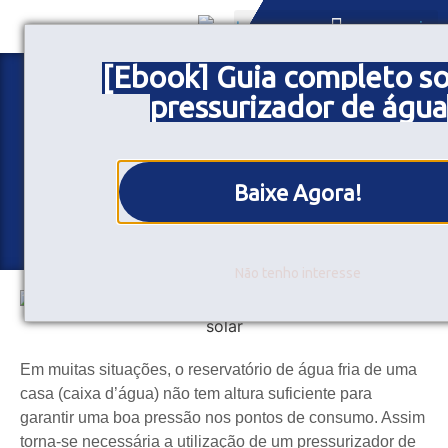
[Ebook] Guia completo s
Uso do pressurizador de
SOB MEDIDA
pressurizador de água
água com aquecedor solar
Postado em:
10/12/2021
Baixe Agora!
Compartilhe
Não tenho interesse
Em muitas situações, o reservatório de água fria de uma
casa (caixa d’água) não tem altura suficiente para
garantir uma boa pressão nos pontos de consumo. Assim
torna-se necessária a utilização de um pressurizador de